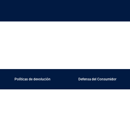
trada. Editala o borrala, y después ¡empezá a escribir!
Políticas de devolución
Defensa del Consumidor