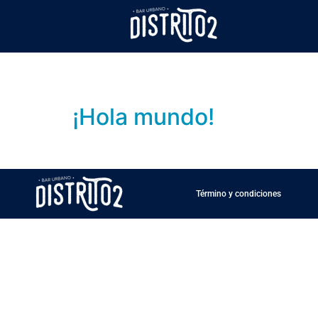
Autor:
admin
¡Hola mundo!
Bienvenido a WordPress. Esta es tu primera en
Término y condiciones