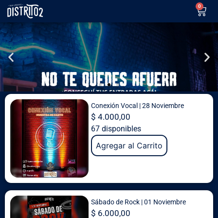
0
Conexión Vocal | 28 Noviembre
$
4.000,00
67 disponibles
Agregar al Carrito
Sábado de Rock | 01 Noviembre
$
6.000,00